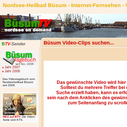
Nordsee-Heilbad Büsum - Internet-Fernsehen -
Büsum Video-Clips suchen...
B
TV
-Sender
Jahr 2007
Jahr 2006
Das Videotagebuch vom
Nordseeheilbad Büsum
seit 2006.
NEU auf BTV:
Die Video-
Serie vom KTS.