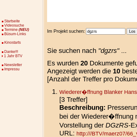
Startseite
Videosuche
Termine
(NEU)
Im Projekt suchen:
Büsum-Links
Kinostarts
Sie suchen nach
"
dgzrs
"
...
Danke!!!
1 Jahr BTV
Es wurden
20
Dokumente gef
Newsletter
Impressu
Angezeigt werden die
10
beste
[Anzahl der Treffer pro Dokume
Wiederer�ffnung Blanker Hans
[3 Treffer]
Beschreibung:
Presseru
bei der Wiederer�ffnung
Vorstellung der
DGzRS
-E
URL:
http:///BTV/maerz07/66_