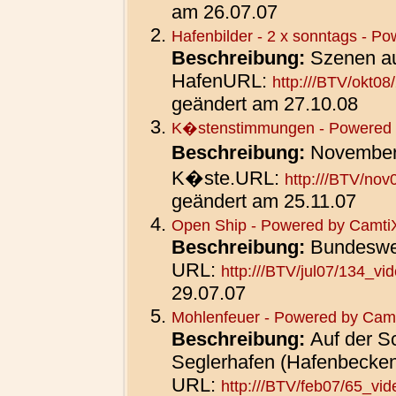
am 26.07.07
Hafenbilder - 2 x sonntags - P
Beschreibung:
Szenen a
Hafen
URL:
http:///BTV/okt08
geändert am 27.10.08
K�stenstimmungen - Powered 
Beschreibung:
November
K�ste.
URL:
http:///BTV/nov
geändert am 25.11.07
Open Ship - Powered by Camti
Beschreibung:
Bundeswe
URL:
http:///BTV/jul07/134_vi
29.07.07
Mohlenfeuer - Powered by Cam
Beschreibung:
Auf der S
Seglerhafen (Hafenbecken
URL:
http:///BTV/feb07/65_vid