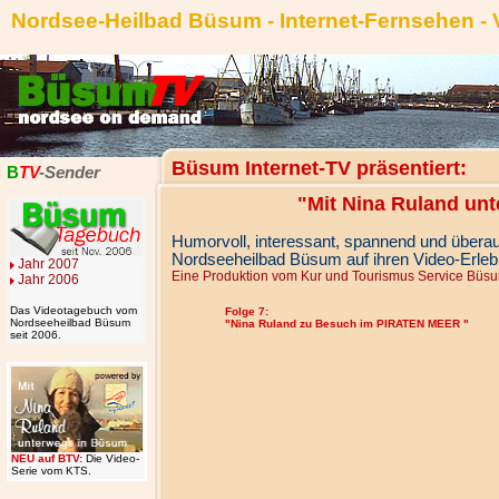
Nordsee-Heilbad Büsum - Internet-Fernsehen -
Büsum Internet-TV präsentiert:
B
TV
-Sender
"Mit Nina Ruland un
Humorvoll, interessant, spannend und übera
Nordseeheilbad Büsum auf ihren Video-Erlebn
Jahr 2007
Eine Produktion vom Kur und Tourismus Service Büs
Jahr 2006
Das Videotagebuch vom
Folge 7:
Nordseeheilbad Büsum
"Nina Ruland zu Besuch im PIRATEN MEER "
seit 2006.
NEU auf BTV:
Die Video-
Serie vom KTS.