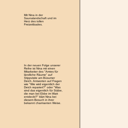
Mit Nina in der
Saunalandschaft und im
Herz des tollen
Freizeitbades.
In der neuen Folge unserer
Reihe ist Nina mit einen
Mitarbeiter des "Amtes für
ländliche Räume" auf
Stippvisite am Büsumer
Deich. Antworten auf Fragen
wie "Wie wird eigentlich der
Deich repariert?" oder "Was
sind das eigentlich für Stäbe,
die man bei Ebbe im Watt
entdeckt?" klärt Nina bei
diesem Besuch in ihrer
bekannt charmanten Weise.