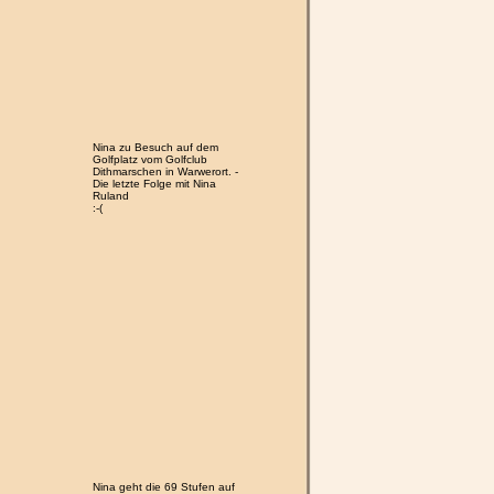
Nina zu Besuch auf dem
Golfplatz vom Golfclub
Dithmarschen in Warwerort. -
Die letzte Folge mit Nina
Ruland
:-(
Nina geht die 69 Stufen auf