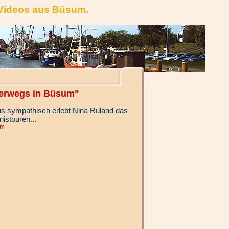
 Videos aus Büsum.
terwegs in Büsum"
us sympathisch erlebt Nina Ruland das
istouren...
um