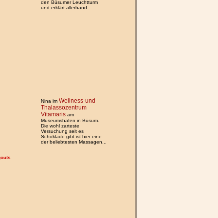
den Büsumer Leuchtturm
und erklärt allerhand...
Wellness-und
Nina im
Thalassozentrum
Vitamaris
am
Museumshafen in Büsum.
Die wohl zarteste
Versuchung seit es
Schoklade gibt ist hier eine
der beliebtesten Massagen...
gouts