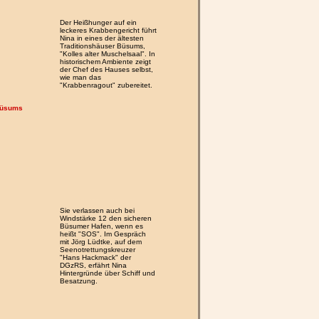
Der Heißhunger auf ein
leckeres Krabbengericht führt
Nina in eines der ältesten
Traditionshäuser Büsums,
"Kolles alter Muschelsaal". In
historischem Ambiente zeigt
der Chef des Hauses selbst,
wie man das
"Krabbenragout" zubereitet.
 Büsums
Sie verlassen auch bei
Windstärke 12 den sicheren
Büsumer Hafen, wenn es
heißt "SOS". Im Gespräch
mit Jörg Lüdtke, auf dem
Seenotrettungskreuzer
"Hans Hackmack" der
DGzRS, erfährt Nina
Hintergründe über Schiff und
Besatzung.