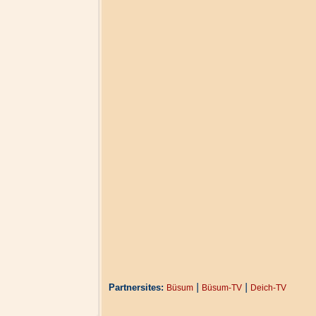
|
|
Partnersites:
Büsum
Büsum-TV
Deich-TV