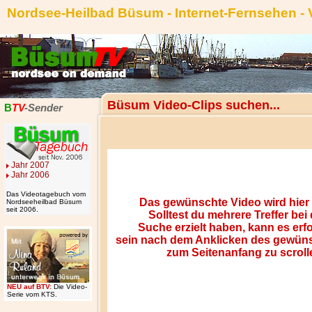
Nordsee-Heilbad Büsum - Internet-Fernsehen -
Büsum Video-Clips suchen...
B
TV
-Sender
Jahr 2007
Jahr 2006
Das Videotagebuch vom
Nordseeheilbad Büsum
seit 2006.
NEU auf BTV:
Die Video-
Serie vom KTS.