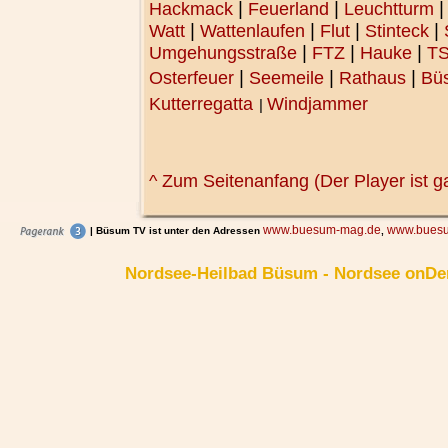
|
|
Hackmack
Feuerland
Leuchtturm
|
|
|
|
Watt
Wattenlaufen
Flut
Stinteck
|
|
|
Umgehungsstraße
FTZ
Hauke
T
|
|
|
Osterfeuer
Seemeile
Rathaus
Bü
Kutterregatta
Windjammer
|
^ Zum Seitenanfang (Der Player ist g
www.buesum-mag.de
www.buesu
| Büsum TV ist unter den Adressen
,
Nordsee-Heilbad Büsum - Nordsee onDe