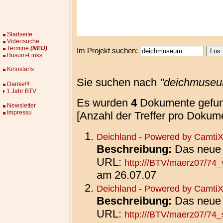
Startseite
Videosuche
Termine
(NEU)
Im Projekt suchen:
Büsum-Links
Kinostarts
Sie suchen nach
"
deichmuse
Danke!!!
1 Jahr BTV
Es wurden
4
Dokumente gefund
Newsletter
Impressu
[Anzahl der Treffer pro Dokume
Deichland - Powered by Camti
Beschreibung:
Das neue
URL:
http:///BTV/maerz07/74_
am 26.07.07
Deichland - Powered by Camti
Beschreibung:
Das neue
URL:
http:///BTV/maerz07/74_