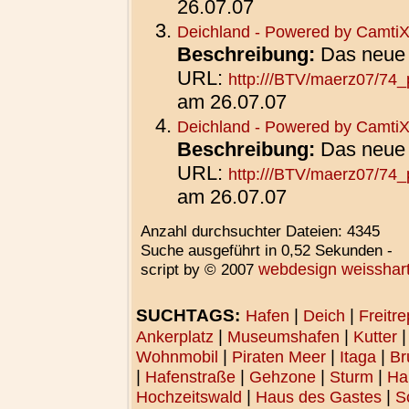
26.07.07
Deichland - Powered by Camti
Beschreibung:
Das neue
URL:
http:///BTV/maerz07/74_
am 26.07.07
Deichland - Powered by Camti
Beschreibung:
Das neue
URL:
http:///BTV/maerz07/74_
am 26.07.07
Anzahl durchsuchter Dateien: 4345
Suche ausgeführt in 0,52 Sekunden -
script by
© 2007
webdesign weisshar
SUCHTAGS:
|
|
Hafen
Deich
Freitr
|
|
Ankerplatz
Museumshafen
Kutter
|
|
|
Wohnmobil
Piraten Meer
Itaga
Br
|
|
|
|
Hafenstraße
Gehzone
Sturm
Ha
|
|
Hochzeitswald
Haus des Gastes
S