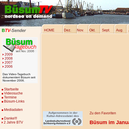
B
TV
-Sender
HOME
Dez.
Nov.
Okt.
Sept.
Aug.
2009
2008
2007
2006
Das Video-Tagebuch
dokumentiert Büsum seit
November 2006.
Startseite
Videosuche
Termine
Büsum-Links
Mediadaten
Aufgenommen in der
Zu den Favoriten
Kultur-Adressdatei des
Danke!!!
Büsum im Janu
2 Jahre BTV