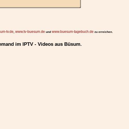
um-tv.de
www.tv-buesum.de
www.buesum-tagebuch.de
,
und
zu erreichen.
emand im IPTV - Videos aus Büsum.