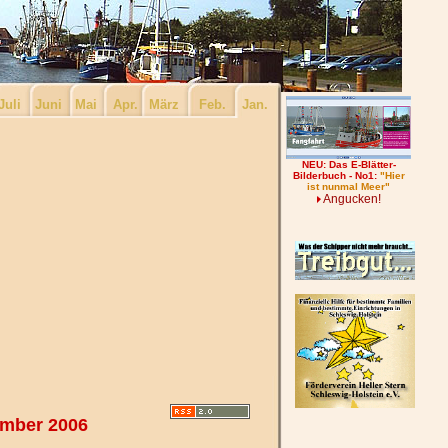
Juli
Juni
Mai
Apr.
März
Feb.
Jan.
NEU:
Das E-Blätter-
Bilderbuch - No1:
"Hier
ist nunmal Meer"
Angucken!
mber 2006