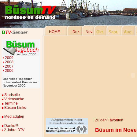
HOME
Dez.
Nov.
Okt.
Sept.
Aug.
B
TV
-Sender
2009
2008
2007
2006
Das Video-Tagebuch
dokumentiert Büsum seit
November 2006.
Startseite
Videosuche
Termine
Büsum-Links
Mediadaten
Aufgenommen in der
Zu den Favoriten
Kultur-Adressdatei des
Danke!!!
Büsum im Nove
2 Jahre BTV